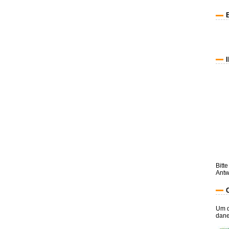
Bitt
Antw
Um d
dane