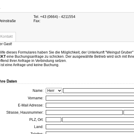
r
Tel. +43 (0664) - 4211554
einstraße
Fax:
Kontakt
er Gast!
Hilfe dieses Formulares haben Sie die Möglichkeit, der Unterkunft "Weingut Gruber"
EKT
eine Buchungsanfrage zu schicken. Der ausgewählte Betrieb wird sich mit Ihn
effend Ihrer Anfrage in Verbindung setzen.
 ist eine Anfrage und keine Buchung.
Ihre Daten
Name:
Vorname:
E-Mail Adresse:
Strasse, Hausnummer:
PLZ, Ort:
Land: