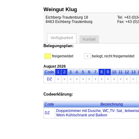
Weingut Klug
Eichberg-Trautenburg 18
Tel. +43 (0)
8463 Eichberg-Trautenburg
Fax: +43 (0)
Verfügbarkeit
Kontakt
Belegungsplan:
freigemeldet
belegt, nicht freigemeldet
August 2026
Code
1
2
3
4
5
6
7
8
9
10
11
12
13
DZ
Codeerklärung:
Code
Bezeichnung
Doppelzimmer mit Dusche, WC,TV- Sat.; teilweis
DZ
Wein-Kühlschrank und Balkon